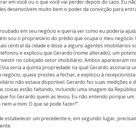
rar em você ou o que você vai perder depois do caos. Eu não
e eles desenvolvem muito bem o poder da convicção para entr
roubado em seu negócio e queria ver como eu poderia ajudá-
ém sou o proprietário do prédio que ocupa o meu negócio. 
s central da cidade e disse a alguns agentes imobiliários 
telefonou e explicou que Gerardo (nome alterado), um poten
investir no cobiçado setor imobiliário. Ambos apareceram 
Esta seria a quinta propriedade na qual Gerardo assinaria 
negócio, quase prestes a fechar, e explicou à recepcionista
iário não estava disponível. Gerardo fez suas medições e de
 coisas estão faltando, incluindo uma imagem da República
 que foi Gerardo quem as levou. Eu não entendo porque um i
 nem a mim. O que se pode fazer?”.
m de estabelecer um precedente e, em segundo lugar, precis
ente.