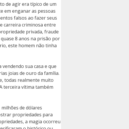
to de agir era típico de um
ente em enganar as pessoas
entos falsos ao fazer seus
 carreira criminosa entre
propriedade privada, fraude
u quase 8 anos na prisão por
ário, este homem não tinha
va vendendo sua casa e que
as joias de ouro da família.
se, todas realmente muito
 A terceira vítima também
5 milhões de dólares
ostrar propriedades para
opriedades, a magia ocorreu
erificaram o histórico ou