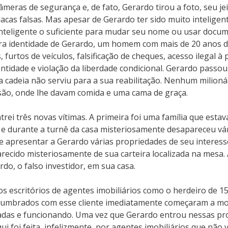
eras de segurança e, de fato, Gerardo tirou a foto, seu jei
lacas falsas. Mas apesar de Gerardo ter sido muito intelig
nteligente o suficiente para mudar seu nome ou usar docum
ra identidade de Gerardo, um homem com mais de 20 anos de
rtos de veículos, falsificação de cheques, acesso ilegal à 
ntidade e violação da liberdade condicional. Gerardo passo
 cadeia não serviu para a sua reabilitação. Nenhum milion
isão, onde lhe davam comida e uma cama de graça.
rei três novas vítimas. A primeira foi uma família que esta
 e durante a turnê da casa misteriosamente desapareceu vári
de apresentar a Gerardo várias propriedades de seu interes
recido misteriosamente de sua carteira localizada na mesa.
rdo, o falso investidor, em sua casa.
s escritórios de agentes imobiliários como o herdeiro de 1
eslumbrados com esse cliente imediatamente começaram a m
tadas e funcionando. Uma vez que Gerardo entrou nessas pr
i foi feita, infelizmente, por agentes imobiliários que não v