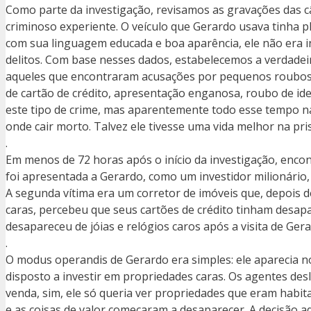
Como parte da investigação, revisamos as gravações das câm
criminoso experiente. O veículo que Gerardo usava tinha p
com sua linguagem educada e boa aparência, ele não era i
delitos. Com base nesses dados, estabelecemos a verdadei
aqueles que encontraram acusações por pequenos roubos, fu
de cartão de crédito, apresentação enganosa, roubo de ide
este tipo de crime, mas aparentemente todo esse tempo na
onde cair morto. Talvez ele tivesse uma vida melhor na pr
.
Em menos de 72 horas após o início da investigação, encont
foi apresentada a Gerardo, como um investidor milionário,
A segunda vítima era um corretor de imóveis que, depois 
caras, percebeu que seus cartões de crédito tinham desapa
desapareceu de jóias e relógios caros após a visita de Gera
.
O modus operandis de Gerardo era simples: ele aparecia no
disposto a investir em propriedades caras. Os agentes d
venda, sim, ele só queria ver propriedades que eram habi
e as coisas de valor começaram a desaparecer. A decisão aqu