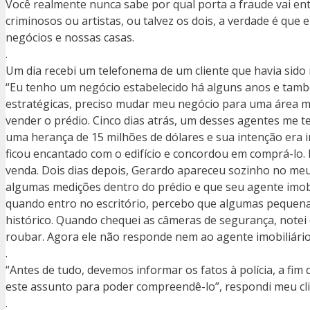
Você realmente nunca sabe por qual porta a fraude vai ent
criminosos ou artistas, ou talvez os dois, a verdade é qu
negócios e nossas casas.
.
Um dia recebi um telefonema de um cliente que havia sido 
“Eu tenho um negócio estabelecido há alguns anos e tamb
estratégicas, preciso mudar meu negócio para uma área mai
vender o prédio. Cinco dias atrás, um desses agentes me 
uma herança de 15 milhões de dólares e sua intenção era 
ficou encantado com o edifício e concordou em comprá-lo. 
venda. Dois dias depois, Gerardo apareceu sozinho no meu 
algumas medições dentro do prédio e que seu agente imobil
quando entro no escritório, percebo que algumas pequenas
histórico. Quando chequei as câmeras de segurança, notei
roubar. Agora ele não responde nem ao agente imobiliário
.
“Antes de tudo, devemos informar os fatos à polícia, a fi
este assunto para poder compreendê-lo”, respondi meu cli
.