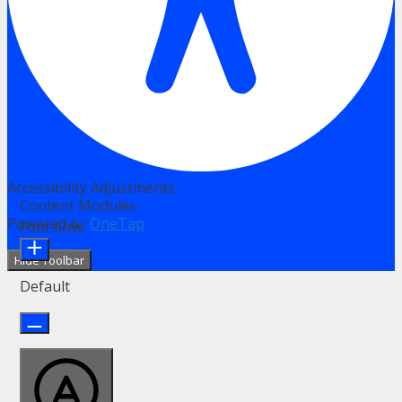
Accessibility Adjustments
Content Modules
Powered by
OneTap
Font Size
Hide Toolbar
Default