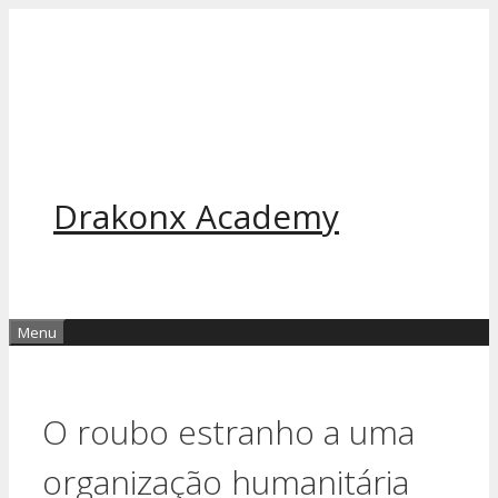
Pular
para
o
conteúdo
Drakonx Academy
Menu
O roubo estranho a uma
organização humanitária