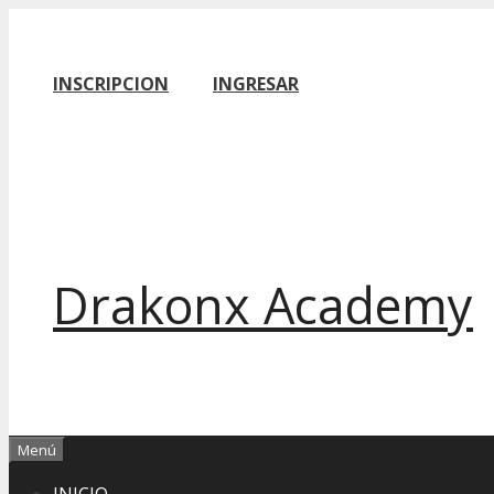
Saltar
al
contenido
INSCRIPCION
INGRESAR
Drakonx Academy
Menú