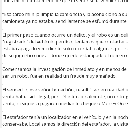
pues mi hijo tenía miedo de que el señor se la vendiera 
.
“Esa tarde mi hijo limpió la camioneta y la acondicionó a s
camioneta ya no estaba, sencillamente se esfumó durante 
.
El primer paso cuando ocurre un delito, y el robo es un del
“registrado” del vehículo perdido, teníamos que contactar
estaba apagado y mi cliente solo recordaba algunos pocos d
de su juguetico nuevo donde quedo estampado el número d
.
Comenzamos la investigación de inmediato y en menos de 2
ser un robo, fue en realidad un fraude muy amañado.
.
El vendedor, ese señor bonachón, resultó ser en realidad un
venta había sido legal, pero él intencionalmente, no entre
venta, ni siquiera pagaron mediante cheque o Money Order,
.
El estafador tenía un localizador en el vehículo y en la no
conservaba. Localizamos la dirección del estafador, la visit