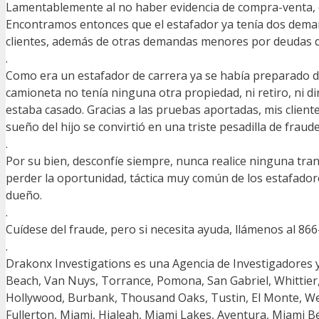
Lamentablemente al no haber evidencia de compra-venta, el
Encontramos entonces que el estafador ya tenía dos demanda
clientes, además de otras demandas menores por deudas 
.
Como era un estafador de carrera ya se había preparado 
camioneta no tenía ninguna otra propiedad, ni retiro, ni d
estaba casado. Gracias a las pruebas aportadas, mis clien
sueño del hijo se convirtió en una triste pesadilla de frau
.
Por su bien, desconfíe siempre, nunca realice ninguna tran
perder la oportunidad, táctica muy común de los estafadore
dueño.
.
Cuídese del fraude, pero si necesita ayuda, llámenos al 8
.
Drakonx Investigations es una Agencia de Investigadores 
Beach, Van Nuys, Torrance, Pomona, San Gabriel, Whittier
Hollywood, Burbank, Thousand Oaks, Tustin, El Monte, We
Fullerton, Miami, Hialeah, Miami Lakes, Aventura, Miami B