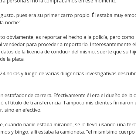
a otra persona si no la comprábamos en ese momento.
u gusto, pues era su primer carro propio. Él estaba muy emoci
la noche”.
ito obviamente, es reportar el hecho a la policía, pero como 
 al vendedor para proceder a reportarlo. Interesantemente e
atos de la licencia de conducir del mismo, suerte que su hij
e la placa.
4 horas y luego de varias diligencias investigativas descu
 estafador de carrera. Efectivamente él era el dueño de la c
gó el título de transferencia. Tampoco mis clientes firmaron
 sino en efectivo.
che, cuando nadie estaba mirando, se lo llevó usando una terc
amos y bingo, allí estaba la camioneta, “el mismísimo cuerpo d