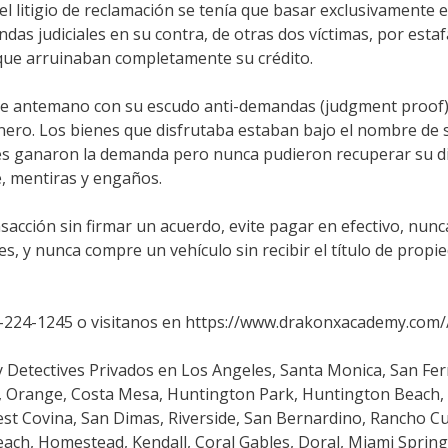
 litigio de reclamación se tenía que basar exclusivamente e
s judiciales en su contra, de otras dos víctimas, por estafa
que arruinaban completamente su crédito.
de antemano con su escudo anti-demandas (judgment proof)
inero. Los bienes que disfrutaba estaban bajo el nombre de s
tes ganaron la demanda pero nunca pudieron recuperar su din
de, mentiras y engaños.
sacción sin firmar un acuerdo, evite pagar en efectivo, nun
s, y nunca compre un vehículo sin recibir el título de propi
66-224-1245 o visitanos en https://www.drakonxacademy.com/
y Detectives Privados en Los Angeles, Santa Monica, San Fe
, Orange, Costa Mesa, Huntington Park, Huntington Beach, 
st Covina, San Dimas, Riverside, San Bernardino, Rancho 
each, Homestead, Kendall, Coral Gables, Doral, Miami Sprin