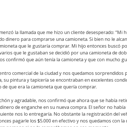
menzó la llamada que me hizo un cliente desesperado: “Mi hi
 dinero para comprarse una camioneta. Si bien no le alcanz
ioneta que le gustaría comprar. Mi hijo entonces buscó por 
arios que le gustaban se decidió por una camioneta de dob
os confirmó que aún tenía la camioneta y que con mucho gu
ntro comercial de la ciudad y nos quedamos sorprendidos por
, su pintura y tapicería se encontraban en excelentes condi
o de que era la camioneta que quería comprar.
achón y agradable, nos confirmó que ahora que se había ret
dinero de enganche en su nueva compra. El señor no había tr
uiente nos lo entregaría. No obstante la registración del v
onces pagarle los $5.000 en efectivo y nos quedamos con la c